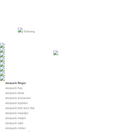
Sökning
storpack flingor
storpack frys
storpack färsk
storpack konserver
storpack kryddor
storpack kött korv fisk
storpack matoljor
storpack mejeri
storpack mjöl
storpack nötter