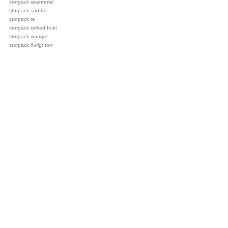
storpack spannmål
storpack säd frö
storpack te
storpack torkad frukt
storpack vinäger
storpack övrigt torr