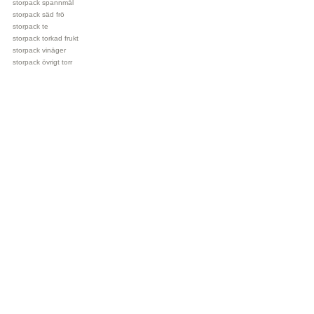
storpack spannmål
storpack säd frö
storpack te
storpack torkad frukt
storpack vinäger
storpack övrigt torr