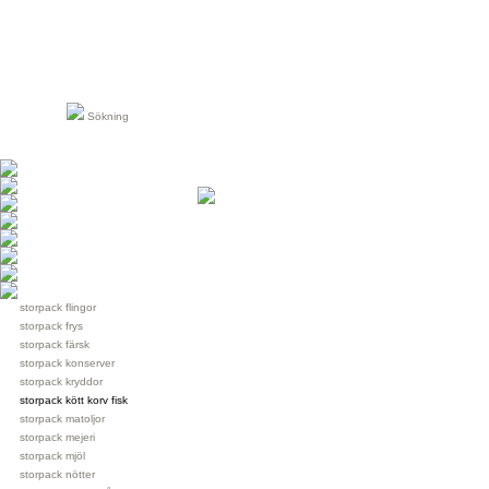
Sökning
storpack flingor
storpack frys
storpack färsk
storpack konserver
storpack kryddor
storpack kött korv fisk
storpack matoljor
storpack mejeri
storpack mjöl
storpack nötter