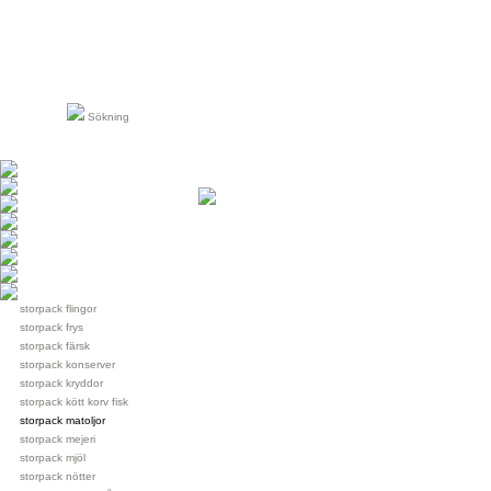
Sökning
storpack flingor
storpack frys
storpack färsk
storpack konserver
storpack kryddor
storpack kött korv fisk
storpack matoljor
storpack mejeri
storpack mjöl
storpack nötter