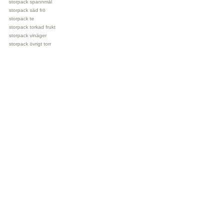
storpack spannmål
storpack säd frö
storpack te
storpack torkad frukt
storpack vinäger
storpack övrigt torr