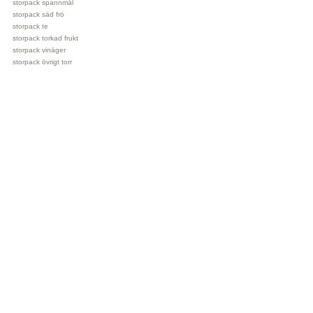
storpack spannmål
storpack säd frö
storpack te
storpack torkad frukt
storpack vinäger
storpack övrigt torr