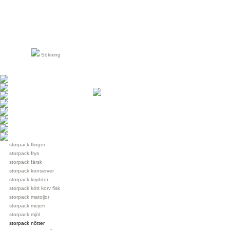
Sökning
storpack flingor
storpack frys
storpack färsk
storpack konserver
storpack kryddor
storpack kött korv fisk
storpack matoljor
storpack mejeri
storpack mjöl
storpack nötter