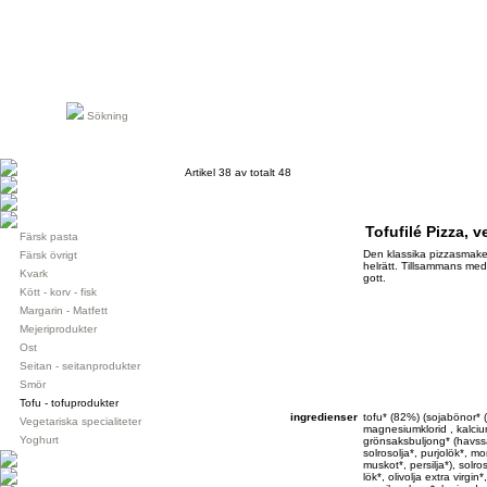
Sökning
Artikel 38 av totalt 48
Tofufilé Pizza, 
Färsk pasta
Den klassika pizzasmak
Färsk övrigt
helrätt. Tillsammans med
Kvark
gott.
Kött - korv - fisk
Margarin - Matfett
Mejeriprodukter
Ost
Seitan - seitanprodukter
Smör
Tofu - tofuprodukter
ingredienser
tofu* (82%) (sojabönor* 
Vegetariska specialiteter
magnesiumklorid , kalcium
Yoghurt
grönsaksbuljong* (havssal
solrosolja*, purjolök*, m
muskot*, persilja*), solro
lök*, olivolja extra virgin