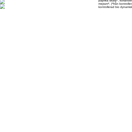
paprika skarp*, koriander
mejram*, (*från kontrolle
kontrollerad bio dynamis