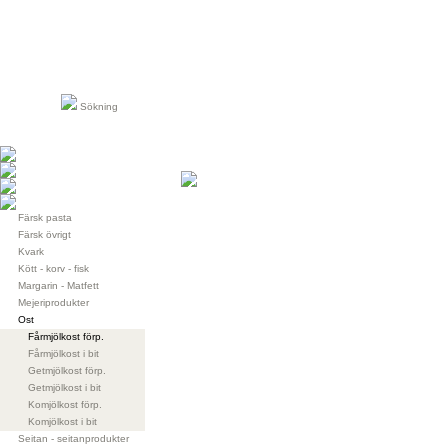
Sökning
Färsk pasta
Färsk övrigt
Kvark
Kött - korv - fisk
Margarin - Matfett
Mejeriprodukter
Ost
Fårmjölkost förp.
Fårmjölkost i bit
Getmjölkost förp.
Getmjölkost i bit
Komjölkost förp.
Komjölkost i bit
Seitan - seitanprodukter