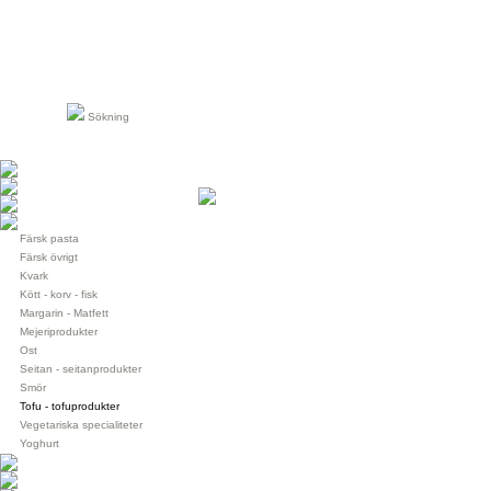
Sökning
Färsk pasta
Färsk övrigt
Kvark
Kött - korv - fisk
Margarin - Matfett
Mejeriprodukter
Ost
Seitan - seitanprodukter
Smör
Tofu - tofuprodukter
Vegetariska specialiteter
Yoghurt