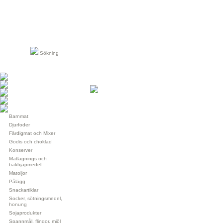
Sökning
Barnmat
Djurfoder
Färdigmat och Mixer
Godis och choklad
Konserver
Matlagnings och
bakhjäpmedel
Matoljor
Pålägg
Snackartiklar
Socker, sötningsmedel,
honung
Sojaprodukter
Spannmål, flingor, mjöl