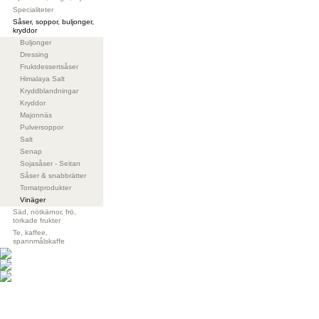
Specialiteter
Såser, soppor, buljonger,
kryddor
Buljonger
Dressing
Fruktdessertsåser
Himalaya Salt
Kryddblandningar
Kryddor
Majonnäs
Pulversoppor
Salt
Senap
Sojasåser - Seitan
Såser & snabbrätter
Tomatprodukter
Vinäger
Säd, nötkärnor, frö,
torkade frukter
Te, kaffee,
spannmålskaffe