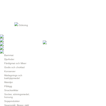
Sökning
Barnmat
Djurfoder
Färdigmat och Mixer
Godis och choklad
Konserver
Matlagnings och
bakhjäpmedel
Matoljor
Pålägg
Snackartiklar
Socker, sötningsmedel,
honung
Sojaprodukter
Spannmål, flingor, mjöl