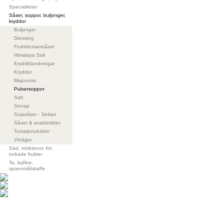
Specialiteter
Såser, soppor, buljonger,
kryddor
Buljonger
Dressing
Fruktdessertsåser
Himalaya Salt
Kryddblandningar
Kryddor
Majonnäs
Pulversoppor
Salt
Senap
Sojasåser - Seitan
Såser & snabbrätter
Tomatprodukter
Vinäger
Säd, nötkärnor, frö,
torkade frukter
Te, kaffee,
spannmålskaffe