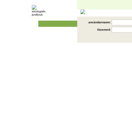
användarnamn:
lösenord: