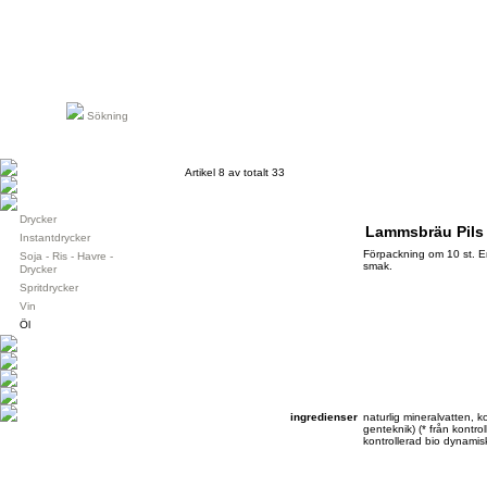
Sökning
Artikel 8 av totalt 33
Drycker
Lammsbräu Pils
Instantdrycker
Förpackning om 10 st. En
Soja - Ris - Havre -
smak.
Drycker
Spritdrycker
Vin
Öl
ingredienser
naturlig mineralvatten, 
genteknik) (* från kontrol
kontrollerad bio dynamis