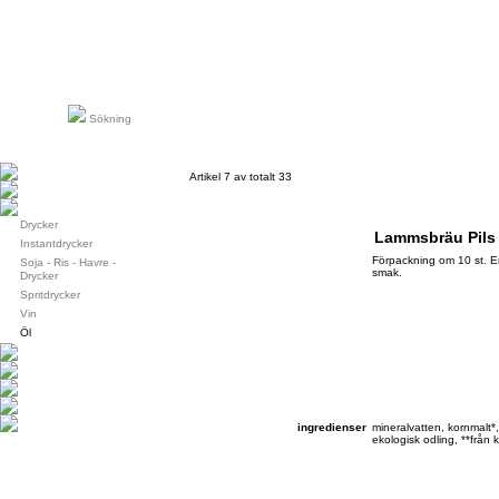
Sökning
Artikel 7 av totalt 33
Drycker
Lammsbräu Pils
Instantdrycker
Förpackning om 10 st. En
Soja - Ris - Havre -
smak.
Drycker
Spritdrycker
Vin
Öl
ingredienser
mineralvatten, kornmalt*,
ekologisk odling, **från 