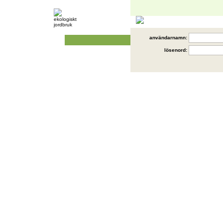
användarnamn:
lösenord: