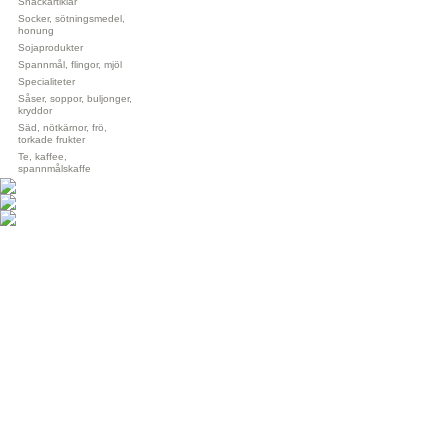
Snackartiklar
Socker, sötningsmedel,
honung
Sojaprodukter
Spannmål, flingor, mjöl
Specialiteter
Såser, soppor, buljonger,
kryddor
Säd, nötkärnor, frö,
torkade frukter
Te, kaffee,
spannmålskaffe