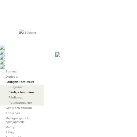
Sökning
Barnmat
Djurfoder
Färdigmat och Mixer
Burgermix
Färdiga brödmixer
Färdigmat
Potatisprodukter
Godis och choklad
Konserver
Matlagnings och
bakhjäpmedel
Matoljor
Pålägg