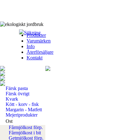
Sökning
Produkter
Varumärken
Info
Återförsäljare
Kontakt
Färsk pasta
Färsk övrigt
Kvark
Kött - korv - fisk
Margarin - Matfett
Mejeriprodukter
Ost
Fårmjölkost förp.
Fårmjölkost i bit
Getmjölkost förp.