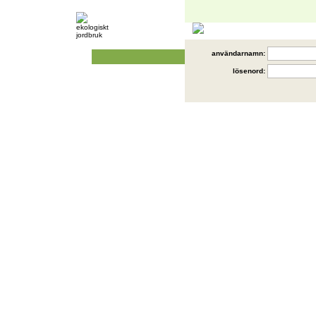
användarnamn:
lösenord: