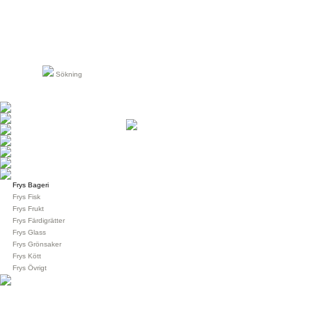
Sökning
Frys Bageri
Frys Fisk
Frys Frukt
Frys Färdigrätter
Frys Glass
Frys Grönsaker
Frys Kött
Frys Övrigt