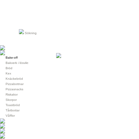
Sökning
Bake-off
Bakverk i lösvikt
Bröd
Kex
Knäckebröd
Pizzabottnar
Pizzasnacks
Riskakor
Skorpor
Toastbröd
Tårtbottar
Våfflor