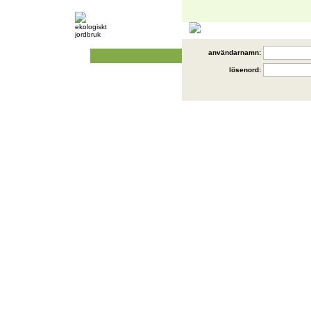
användarnamn:
lösenord: