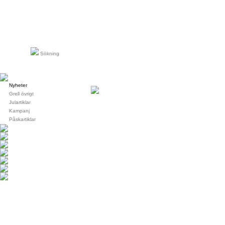
Sökning
Nyheter
Grell övrigt
Julartiklar
Kampanj
Påskartiklar