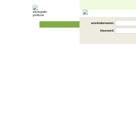
användarnamn:
lösenord: