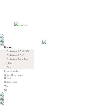
Sökning
Drycker
Fruktjuice 0,2 - 0,33l
Fruktjuice 0,5 - 1l
Fruktjuice Tetra Pak
Läsk
Saft
Instantdrycker
Soja - Ris - Havre -
Drycker
Spritdrycker
Vin
Öl