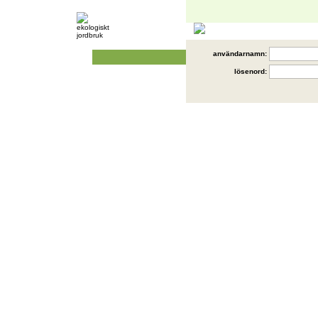
användarnamn:
lösenord: