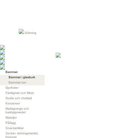
Sökning
Barnmat
Barnmat i glasburk
Barnmat torr
Djurfoder
Färdigmat och Mixer
Godis och choklad
Konserver
Matlagnings och
bakhjäpmedel
Matoljor
Pålägg
Snackartiklar
Socker, sötningsmedel,
honung