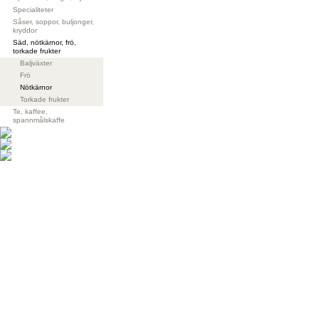
Specialiteter
Såser, soppor, buljonger,
kryddor
Säd, nötkärnor, frö,
torkade frukter
Baljväxter
Frö
Nötkärnor
Torkade frukter
Te, kaffee,
spannmålskaffe