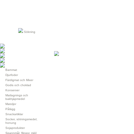
Sökning
Barnmat
Djurfoder
Färdigmat och Mixer
Godis och choklad
Konserver
Matlagnings och
bakhjäpmedel
Matoljor
Pålägg
Snackartiklar
Socker, sötningsmedel,
honung
Sojaprodukter
Spannmål, flingor, mjöl