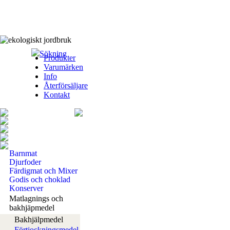
Sökning
Produkter
Varumärken
Info
Återförsäljare
Kontakt
Barnmat
Djurfoder
Färdigmat och Mixer
Godis och choklad
Konserver
Matlagnings och
bakhjäpmedel
Bakhjälpmedel
Förtjockningsmedel