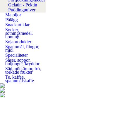
Gelatin - Pektin
Puddingpulver
Matoljor
Pålägg
Snackartiklar
Socker,
sötningsmedel,
honung
Sojaprodukter
Spannmål, flingor,
mjöl
Specialiteter
Såser, soppor,
buljonger, kryddor
Säd, nötkärnor, frö,
torkade frukter
Te, kaffee,
spannmålskaffe