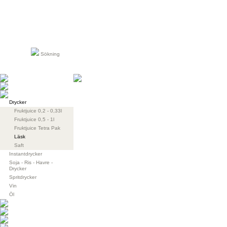
Sökning
Drycker
Fruktjuice 0,2 - 0,33l
Fruktjuice 0,5 - 1l
Fruktjuice Tetra Pak
Läsk
Saft
Instantdrycker
Soja - Ris - Havre -
Drycker
Spritdrycker
Vin
Öl