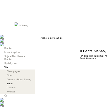
Sökning
Artikel 9 av totalt 14
Drycker
Il Ponte bianco,
Instantdrycker
Fin och frisk fruktsmak 
Soja - Ris - Havre -
återhållen syra.
Drycker
Spritdrycker
Vin
Champagne
Cider
Dessert - Port - Sherry
Entré
Gourmet
Kvalitet
Öl