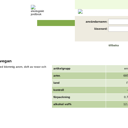
användarnamn:
lösenord:
tillbaka
 vegan
med blommig arom, doft av rosor och
artikelgrupp
en
artnr.
68
land
I
kontroll
förpackning
0,7
alkohol vol%
12