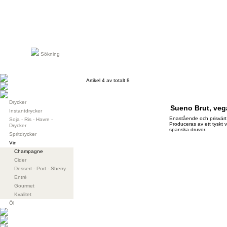
Sökning
Artikel 4 av totalt 8
Drycker
Sueno Brut, ve
Instantdrycker
Enastående och prisvärt
Soja - Ris - Havre -
Produceras av ett tyskt
Drycker
spanska druvor.
Spritdrycker
Vin
Champagne
Cider
Dessert - Port - Sherry
Entré
Gourmet
Kvalitet
Öl