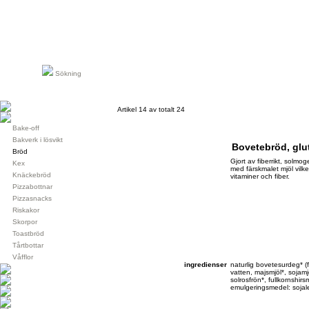
Sökning
Artikel 14 av totalt 24
Bake-off
Bakverk i lösvikt
Bovetebröd, glut
Bröd
Gjort av fiberrikt, solmo
Kex
med färskmalet mjöl vilket
Knäckebröd
vitaminer och fiber.
Pizzabottnar
Pizzasnacks
Riskakor
Skorpor
Toastbröd
Tårtbottar
Våfflor
ingredienser
naturlig bovetesurdeg* (f
vatten, majsmjöl*, sojamj
solrosfrön*, fullkornshirsm
emulgeringsmedel: sojale