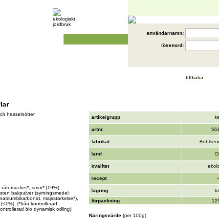
användarnamn:
lösenord:
tillbaka
lar
ch hasselnötter
artikelgrupp
k
artnr.
56
fabrikat
Bohlsen
land
D
kvalitet
ekol
recept
, rårörsocker*, smör* (19%),
lagring
to
nsten bakpulver (syrningsmedel:
 natriumbikarbonat, majsstärkelse*),
förpackning
12
 (<1%), (*från kontrollerad
kontrollerad bio dynamisk odling)
Näringsvärde
(per 100g)