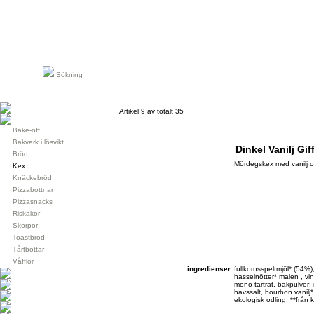
Sökning
Artikel 9 av totalt 35
Bake-off
Bakverk i lösvikt
Dinkel Vanilj Giff
Bröd
Mördegskex med vanilj o
Kex
Knäckebröd
Pizzabottnar
Pizzasnacks
Riskakor
Skorpor
Toastbröd
Tårtbottar
Våfflor
ingredienser
fullkornsspeltmjöl* (54%)
hasselnötter* malen , vi
mono tartrat, bakpulver:
havssalt, bourbon vanilj*
ekologisk odling, **från 