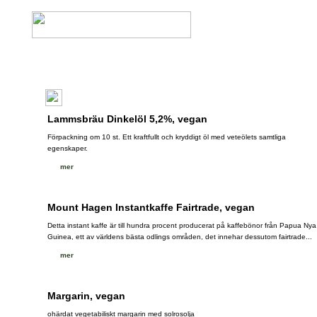
Lammsbräu Dinkelöl 5,2%, vegan
Förpackning om 10 st. Ett kraftfullt och kryddigt öl med veteölets samtliga
egenskaper.
mer
Mount Hagen Instantkaffe Fairtrade, vegan
Detta instant kaffe är till hundra procent producerat på kaffebönor från Papua Nya
Guinea, ett av världens bästa odlings områden, det innehar dessutom fairtrade...
mer
Margarin, vegan
ohärdat vegetabiliskt margarin med solrosolja