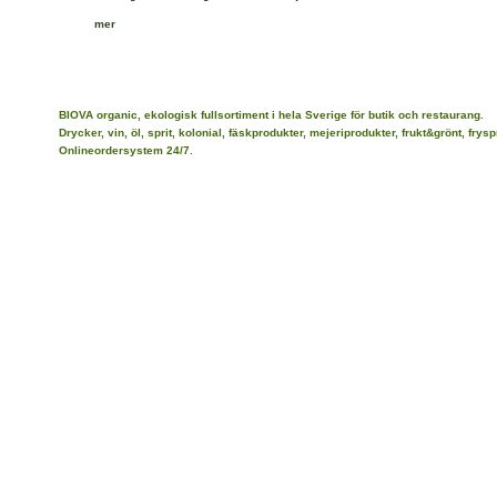
mer
BIOVA organic, ekologisk fullsortiment i hela Sverige för butik och restaurang.
Drycker, vin, öl, sprit, kolonial, fäskprodukter, mejeriprodukter, frukt&grönt, frys
Onlineordersystem 24/7.